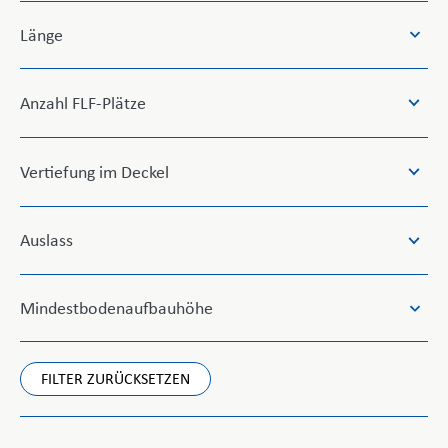
available
33
Länge
results
available
Anzahl FLF-Plätze
Vertiefung im Deckel
Auslass
31
Mindestbodenaufbauhöhe
results
available
FILTER ZURÜCKSETZEN