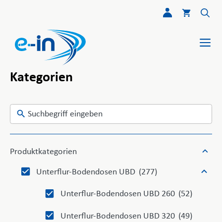
Skip
Zum
to
Inhalt
search
springen
Me
results
Kategorien
Produktkategorien
Unterflur-Bodendosen UBD
(277)
Unterflur-Bodendosen UBD 260
(52)
Unterflur-Bodendosen UBD 320
(49)