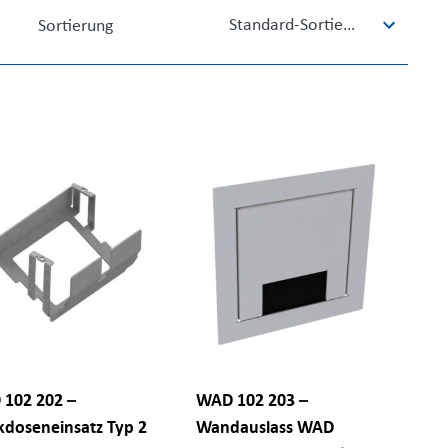
Sortierung
5
results
available
102 202 –
WAD 102 203 –
kdoseneinsatz Typ 2
Wandauslass WAD