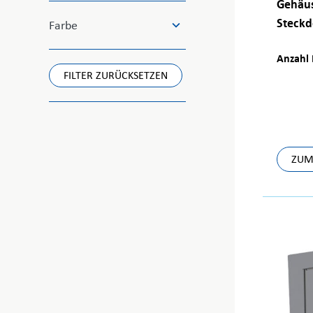
Gehäus
available
Steckd
Farbe
Anzahl 
FILTER ZURÜCKSETZEN
ZUM