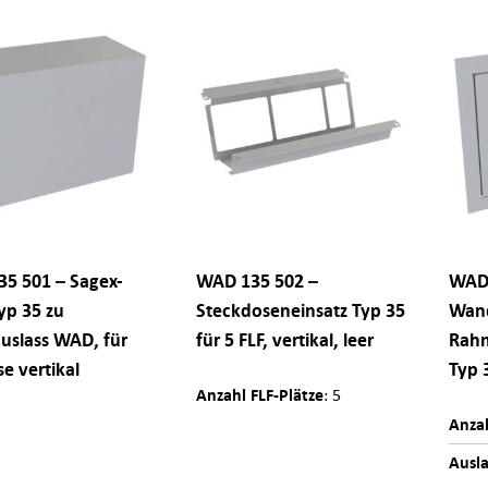
5 501 – Sagex-
WAD 135 502 –
WAD 
yp 35 zu
Steckdoseneinsatz Typ 35
Wan
slass WAD, für
für 5 FLF, vertikal, leer
Rahm
e vertikal
Typ 
Anzahl FLF-Plätze
: 5
Anzah
Ausla