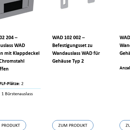
2 204 –
WAD 102 002 –
WAD 
uslass WAD
Befestigungsset zu
Wan
 mit Klappdeckel
Wandauslass WAD für
Gehä
 Chromstahl
Gehäuse Typ 2
Anzah
iffen
FLF-Plätze
: 2
: 1 Bürstenauslass
 PRODUKT
ZUM PRODUKT
Z