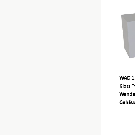
WAD 13
Klotz T
Wandau
Gehäus