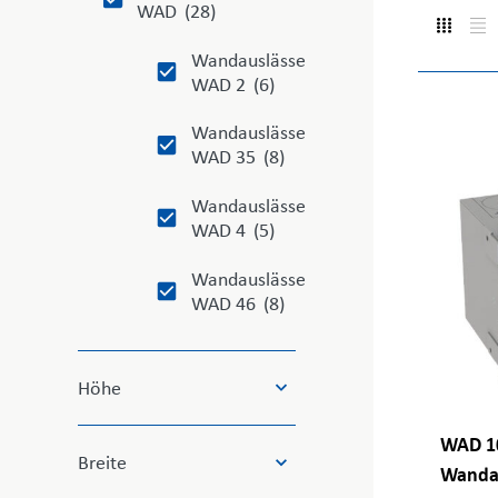
WAD
(28)
Wandauslässe
WAD 2
(6)
Wandauslässe
WAD 35
(8)
Wandauslässe
WAD 4
(5)
Wandauslässe
WAD 46
(8)
9
Höhe
results
WAD 10
available
11
Breite
Wanda
results