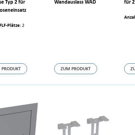
e Typ 2 für
Wandauslass WAD
für 2
oseneinsatz
Anzah
FLF-Plätze
: 2
 PRODUKT
ZUM PRODUKT
Z