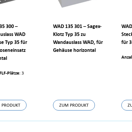
5 300 –
WAD 135 301 – Sagex-
WAD 
uslass WAD
Klotz Typ 35 zu
Stec
e Typ 35 für
Wandauslass WAD, für
für 3
oseneinsatz
Gehäuse horizontal
Anzah
ntal
FLF-Plätze
: 3
 PRODUKT
ZUM PRODUKT
Z