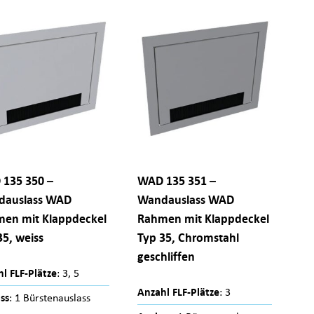
135 350 –
WAD 135 351 –
dauslass WAD
Wandauslass WAD
en mit Klappdeckel
Rahmen mit Klappdeckel
35, weiss
Typ 35, Chromstahl
geschliffen
l FLF-Plätze
: 3, 5
Anzahl FLF-Plätze
: 3
ss
: 1 Bürstenauslass