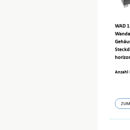
WAD 13
Wanda
Gehäus
Steckd
horizo
Anzahl 
ZUM