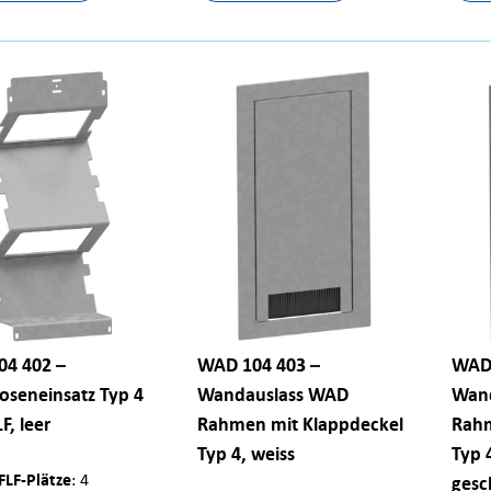
4 402 –
WAD 104 403 –
WAD 
oseneinsatz Typ 4
Wandauslass WAD
Wan
LF, leer
Rahmen mit Klappdeckel
Rahm
Typ 4, weiss
Typ 
FLF-Plätze
: 4
gesc