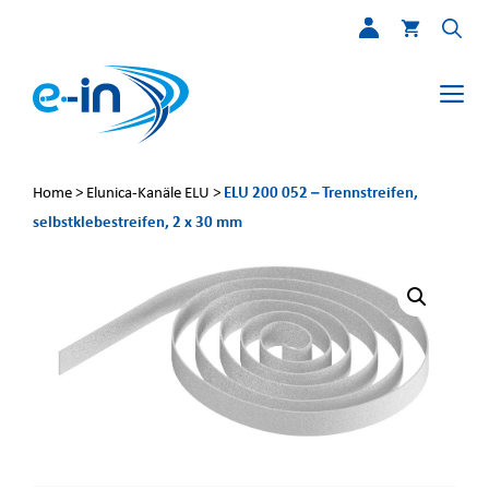
Zum
Inhalt
springen
Me
ELU 200 052 – Trennstreifen,
Home
>
Elunica-Kanäle ELU
>
selbstklebestreifen, 2 x 30 mm