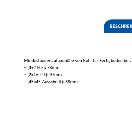
BESCHRE
Mindestbodenaufbauhöhe von Roh- bis Fertigboden bei:
– (3+2 FLF): 78mm
– (2x4V FLF): 97mm
– (45×45-Ausschnitt): 88mm