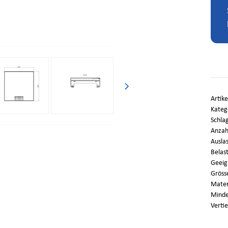
Artik
Kateg
Schla
Anzahl
Auslas
Belast
Geeig
Gröss
Mater
Minde
Vertie