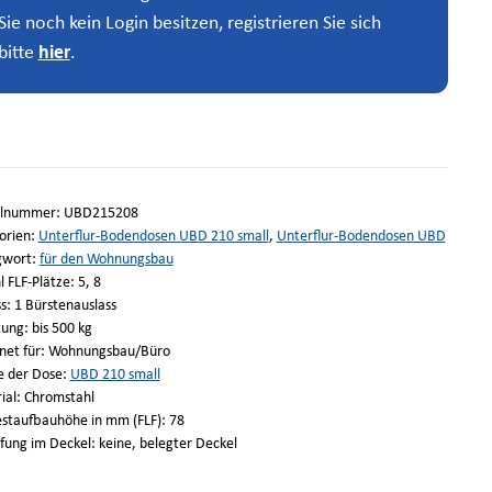
Sie noch kein Login besitzen, registrieren Sie sich
bitte
hier
.
elnummer:
UBD215208
orien:
Unterflur-Bodendosen UBD 210 small
,
Unterflur-Bodendosen UBD
gwort:
für den Wohnungsbau
 FLF-Plätze: 5, 8
s: 1 Bürstenauslass
ung: bis 500 kg
net für: Wohnungsbau/Büro
e der Dose:
UBD 210 small
ial: Chromstahl
staufbauhöhe in mm (FLF): 78
fung im Deckel: keine, belegter Deckel