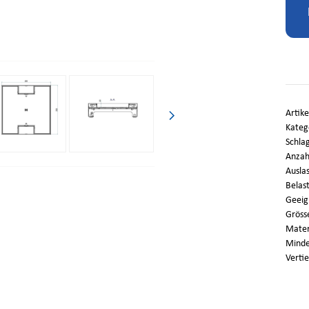
Artik
Kateg
Schla
Anzahl
Auslas
Belast
Geeig
Gröss
Mater
Minde
Verti