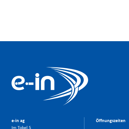
e-in ag
Öffnungszeiten
Im Tobel 5