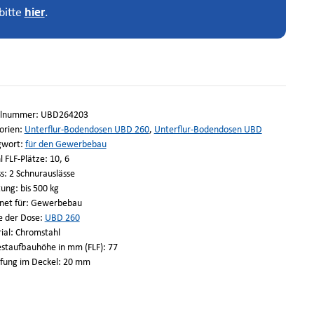
bitte
hier
.
elnummer:
UBD264203
orien:
Unterflur-Bodendosen UBD 260
,
Unterflur-Bodendosen UBD
gwort:
für den Gewerbebau
 FLF-Plätze: 10, 6
s: 2 Schnurauslässe
ung: bis 500 kg
net für: Gewerbebau
e der Dose:
UBD 260
ial: Chromstahl
staufbauhöhe in mm (FLF): 77
efung im Deckel: 20 mm