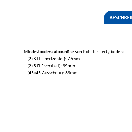
BESCHRE
Mindestbodenaufbauhöhe von Roh- bis Fertigboden:
– (2×3 FLF horizontal): 77mm
– (2×5 FLF vertikal): 99mm
– (45×45-Ausschnitt): 89mm