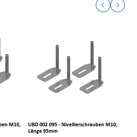
uben M10,
UBD 002 095 - Nivellierschrauben M10,
UBD 0
Länge 95mm
Läng