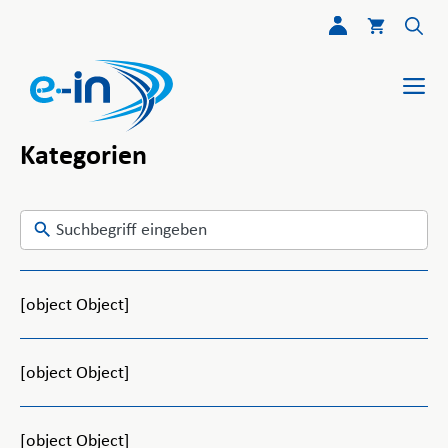
Skip
Zum
to
Inhalt
search
springen
Me
results
Kategorien
[object Object]
[object Object]
[object Object]