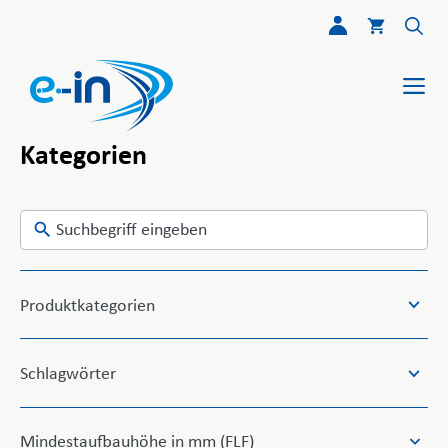
Skip
Zum
to
Inhalt
search
springen
Me
results
Kategorien
Produktkategorien
Schlagwörter
5
Mindestaufbauhöhe in mm (FLF)